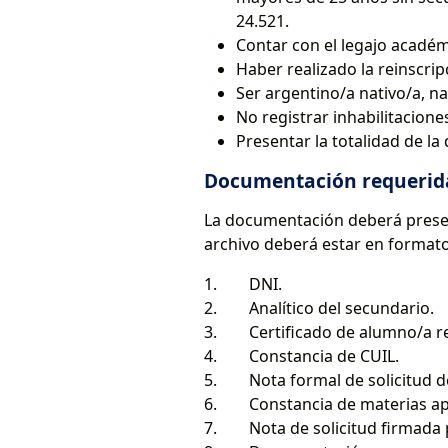
24.521.
Contar con el legajo acadé
Haber realizado la reinscrip
Ser argentino/a nativo/a, na
No registrar inhabilitacione
Presentar la totalidad de l
Documentación requerid
La documentación deberá present
archivo deberá estar en format
1. DNI.
2. Analítico del secundario.
3. Certificado de alumno/a reg
4. Constancia de CUIL.
5. Nota formal de solicitud de
6. Constancia de materias apr
7. Nota de solicitud firmada p