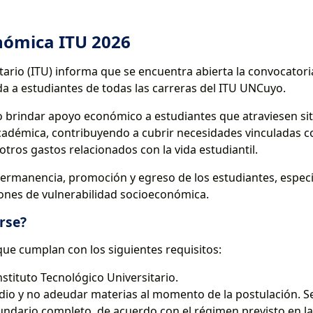
nómica ITU 2026
itario (ITU) informa que se encuentra abierta la convocato
 a estudiantes de todas las carreras del ITU UNCuyo.
o brindar apoyo económico a estudiantes que atraviesen s
cadémica, contribuyendo a cubrir necesidades vinculadas c
otros gastos relacionados con la vida estudiantil.
a permanencia, promoción y egreso de los estudiantes, espe
ones de vulnerabilidad socioeconómica.
rse?
ue cumplan con los siguientes requisitos:
nstituto Tecnológico Universitario.
dio y no adeudar materias al momento de la postulación. Se
ndario completo, de acuerdo con el régimen previsto en la