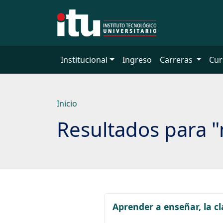
Saltar
a
contenido
principal
Institucional
Ingreso
Carreras
Cur
Inicio
Resultados para "
Aprender a enseñar, la c