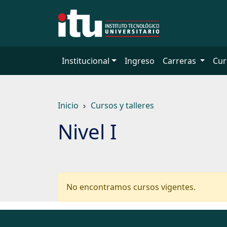
Saltar
a
contenido
principal
Institucional
Ingreso
Carreras
Cur
Inicio
Cursos y talleres
Nivel I
No encontramos cursos vigentes.