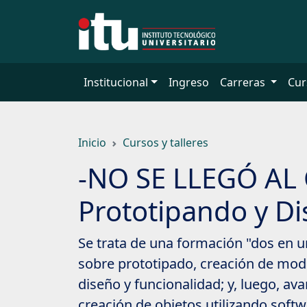
Saltar
a
contenido
principal
Institucional
Ingreso
Carreras
Cur
Inicio
Cursos y talleres
-NO SE LLEGÓ AL
Prototipando y D
Se trata de una formación "dos en 
sobre prototipado, creación de mode
diseño y funcionalidad; y, luego, av
creación de objetos utilizando softw