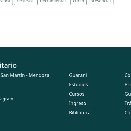
ráfica
recursos
herramientas
curso
presencial
itario
 San Martín - Mendoza.
Guarani
Co
Estudios
Pr
Cursos
Gu
tagram
Ingreso
Tr
Biblioteca
Co