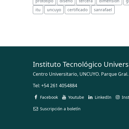
prototipo
diseño
tercera
dimensión
g
itu
uncuyo
certificado
sanrafael
Instituto Tecnológico Univers
Centro Universitario, UNCUYO. Parque Gral.
Tel:
+54 261 4054884
Facebook
Youtube
LinkedIn
Ins
Suscripción a boletín