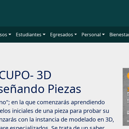
sos
Estudiantes
Egresados
Personal
Bienesta
 CUPO- 3D
iseñando Piezas
uno"; en la que comenzarás aprendiendo
los iniciales de una pieza para probar su
anzarás con la instancia de modelado en 3D,
are especializados. Se trata de un saber