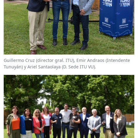
Guillermo Cruz (director gral. ITU), Emir Andraos (Intendente
Tunuyán) y Ariel Santaolaya (D. Sede ITU VU).