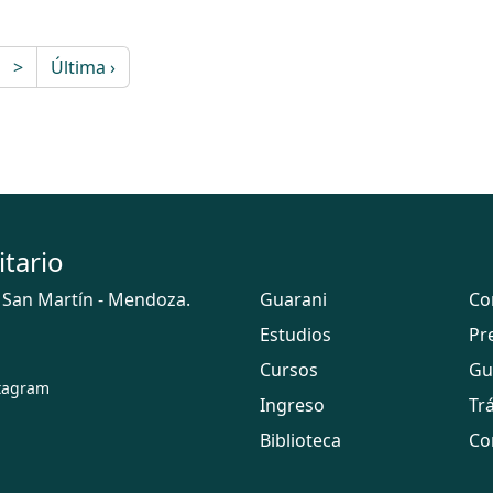
>
Última ›
itario
 San Martín - Mendoza.
Guarani
Co
Estudios
Pr
Cursos
Gu
tagram
Ingreso
Tr
Biblioteca
Co