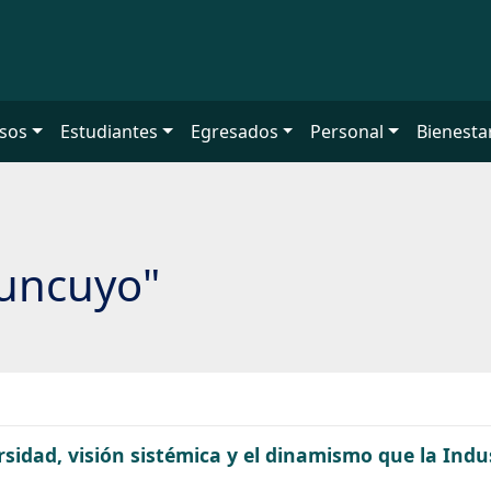
sos
Estudiantes
Egresados
Personal
Bienesta
"uncuyo"
ersidad, visión sistémica y el dinamismo que la Ind