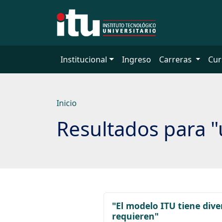
Saltar
a
contenido
principal
Institucional
Ingreso
Carreras
Cur
Inicio
Resultados para 
"El modelo ITU tiene div
requieren"